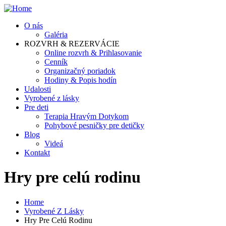
Skočiť
na
O nás
hlavný
Galéria
obsah
ROZVRH & REZERVÁCIE
Online rozvrh & Prihlasovanie
Cenník
Organizačný poriadok
Hodiny & Popis hodín
Udalosti
Vyrobené z lásky
Pre deti
Terapia Hravým Dotykom
Pohybové pesničky pre detičky
Blog
Videá
Kontakt
Hry pre celú rodinu
Home
Vyrobené Z Lásky
Omrvinka
Hry Pre Celú Rodinu