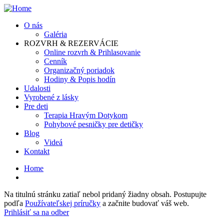
Skočiť
na
O nás
hlavný
Galéria
obsah
ROZVRH & REZERVÁCIE
Online rozvrh & Prihlasovanie
Cenník
Organizačný poriadok
Hodiny & Popis hodín
Udalosti
Vyrobené z lásky
Pre deti
Terapia Hravým Dotykom
Pohybové pesničky pre detičky
Blog
Videá
Kontakt
Home
Omrvinka
Na titulnú stránku zatiaľ nebol pridaný žiadny obsah. Postupujte
podľa
Používateľskej príručky
a začnite budovať váš web.
Prihlásiť sa na odber